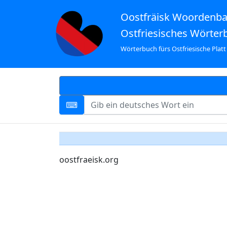
Oostfräisk Woordenb
Ostfriesisches Wörter
Wörterbuch fürs Ostfriesische Platt
oostfraeisk.org