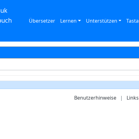
auk
buch
Übersetzer
Lernen
Unterstützen
Tasta
Benutzerhinweise
|
Links