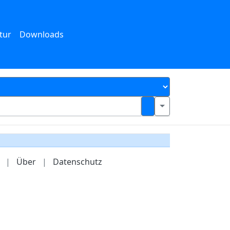
tur
Downloads
|
Über
|
Datenschutz