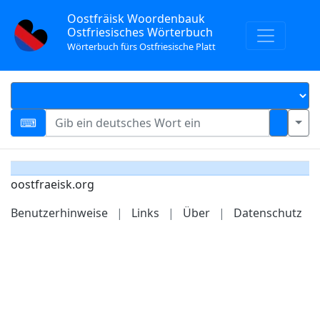
Oostfräisk Woordenbauk
Ostfriesisches Wörterbuch
Wörterbuch fürs Ostfriesische Platt
oostfraeisk.org
Benutzerhinweise
|
Links
|
Über
|
Datenschutz