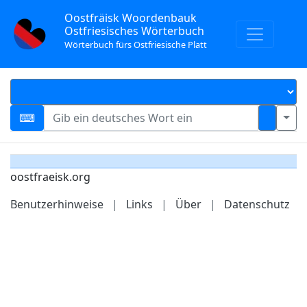
Oostfräisk Woordenbauk
Ostfriesisches Wörterbuch
Wörterbuch fürs Ostfriesische Platt
oostfraeisk.org
Benutzerhinweise
|
Links
|
Über
|
Datenschutz