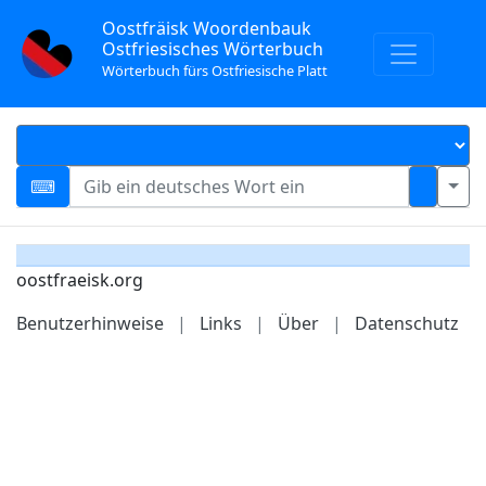
Oostfräisk Woordenbauk
Ostfriesisches Wörterbuch
Wörterbuch fürs Ostfriesische Platt
oostfraeisk.org
Benutzerhinweise
|
Links
|
Über
|
Datenschutz