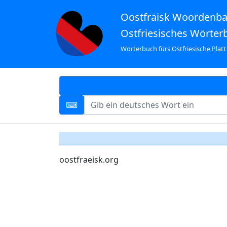
Oostfräisk Woordenb
Ostfriesisches Wörter
Wörterbuch fürs Ostfriesische Platt
oostfraeisk.org