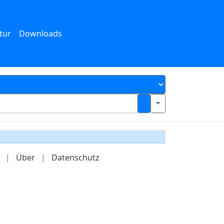
tur
Downloads
|
Über
|
Datenschutz