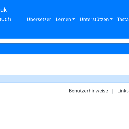
auk
buch
Übersetzer
Lernen
Unterstützen
Tasta
Benutzerhinweise
|
Links