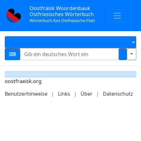
Oostfräisk Woordenbauk
Ostfriesisches Wörterbuch
Wörterbuch fürs Ostfriesische Platt
oostfraeisk.org
Benutzerhinweise
|
Links
|
Über
|
Datenschutz