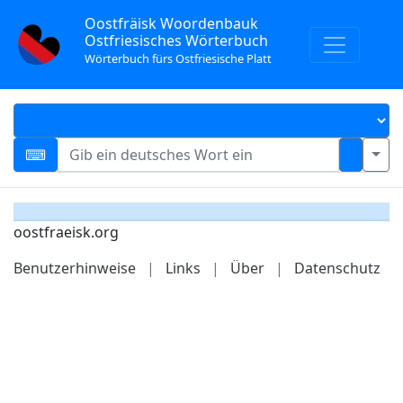
Oostfräisk Woordenbauk
Ostfriesisches Wörterbuch
Wörterbuch fürs Ostfriesische Platt
oostfraeisk.org
Benutzerhinweise
|
Links
|
Über
|
Datenschutz