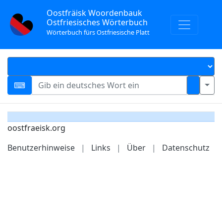
Oostfräisk Woordenbauk
Ostfriesisches Wörterbuch
Wörterbuch fürs Ostfriesische Platt
oostfraeisk.org
Benutzerhinweise
|
Links
|
Über
|
Datenschutz