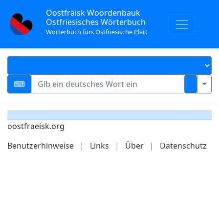
Oostfräisk Woordenbauk
Ostfriesisches Wörterbuch
Wörterbuch fürs Ostfriesische Platt
oostfraeisk.org
Benutzerhinweise
|
Links
|
Über
|
Datenschutz