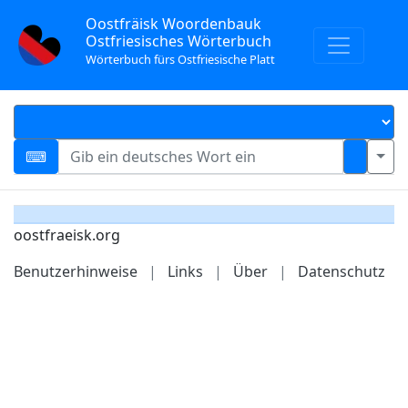
Oostfräisk Woordenbauk
Ostfriesisches Wörterbuch
Wörterbuch fürs Ostfriesische Platt
oostfraeisk.org
Benutzerhinweise
|
Links
|
Über
|
Datenschutz