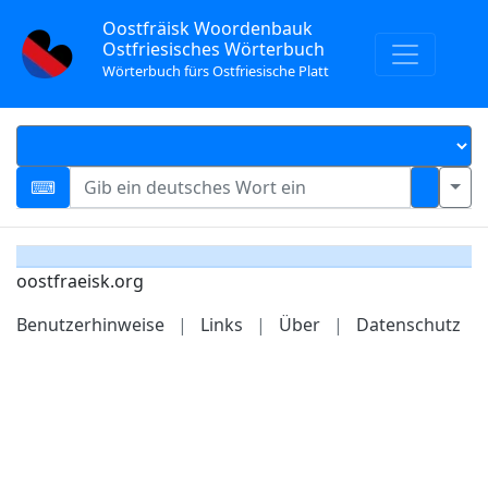
Oostfräisk Woordenbauk
Ostfriesisches Wörterbuch
Wörterbuch fürs Ostfriesische Platt
oostfraeisk.org
Benutzerhinweise
|
Links
|
Über
|
Datenschutz