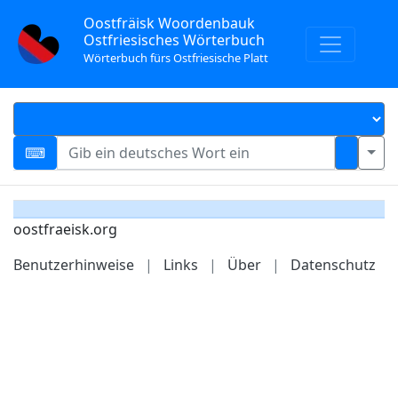
Oostfräisk Woordenbauk
Ostfriesisches Wörterbuch
Wörterbuch fürs Ostfriesische Platt
oostfraeisk.org
Benutzerhinweise
|
Links
|
Über
|
Datenschutz