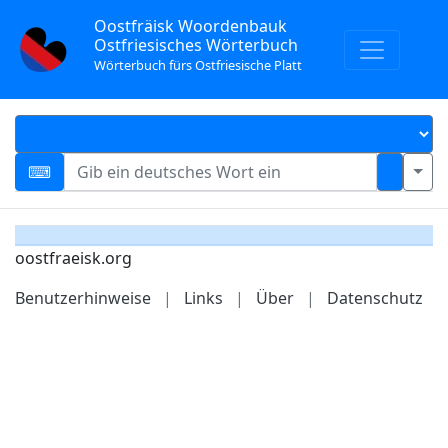
Oostfräisk Woordenbauk
Ostfriesisches Wörterbuch
Wörterbuch fürs Ostfriesische Platt
oostfraeisk.org
Benutzerhinweise
|
Links
|
Über
|
Datenschutz