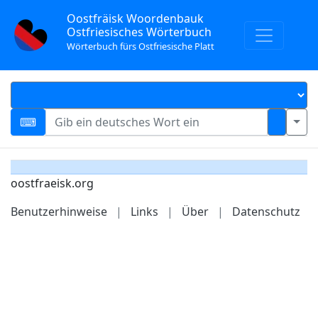
Oostfräisk Woordenbauk
Ostfriesisches Wörterbuch
Wörterbuch fürs Ostfriesische Platt
oostfraeisk.org
Benutzerhinweise
|
Links
|
Über
|
Datenschutz