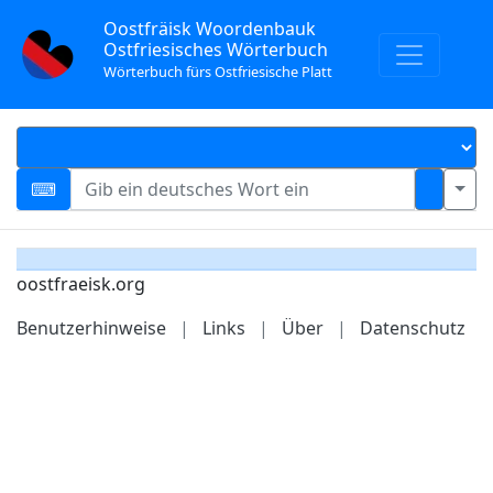
Oostfräisk Woordenbauk
Ostfriesisches Wörterbuch
Wörterbuch fürs Ostfriesische Platt
oostfraeisk.org
Benutzerhinweise
|
Links
|
Über
|
Datenschutz