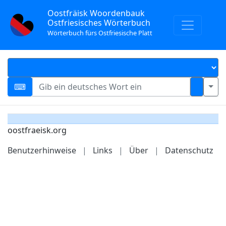
Oostfräisk Woordenbauk
Ostfriesisches Wörterbuch
Wörterbuch fürs Ostfriesische Platt
oostfraeisk.org
Benutzerhinweise
|
Links
|
Über
|
Datenschutz