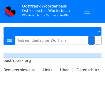
Oostfräisk Woordenbauk
Ostfriesisches Wörterbuch
Wörterbuch fürs Ostfriesische Platt
oostfraeisk.org
Benutzerhinweise
|
Links
|
Über
|
Datenschutz