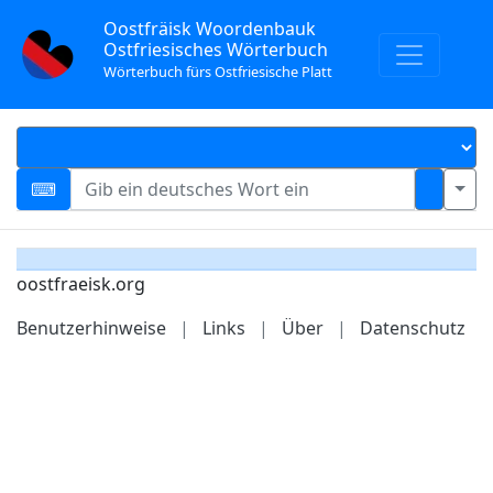
Oostfräisk Woordenbauk
Ostfriesisches Wörterbuch
Wörterbuch fürs Ostfriesische Platt
oostfraeisk.org
Benutzerhinweise
|
Links
|
Über
|
Datenschutz