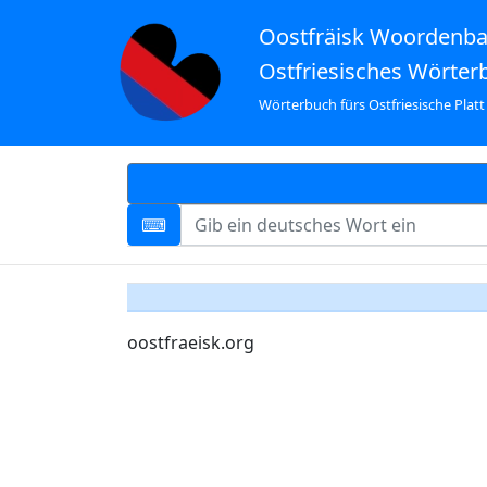
Oostfräisk Woordenb
Ostfriesisches Wörter
Wörterbuch fürs Ostfriesische Platt
oostfraeisk.org