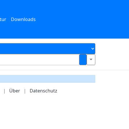
tur
Downloads
|
Über
|
Datenschutz