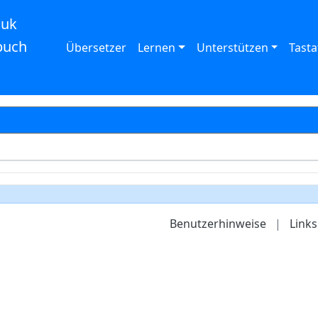
auk
buch
Übersetzer
Lernen
Unterstützen
Tasta
Benutzerhinweise
|
Links