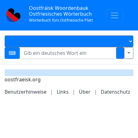
Oostfräisk Woordenbauk
Ostfriesisches Wörterbuch
Wörterbuch fürs Ostfriesische Platt
oostfraeisk.org
Benutzerhinweise
|
Links
|
Über
|
Datenschutz