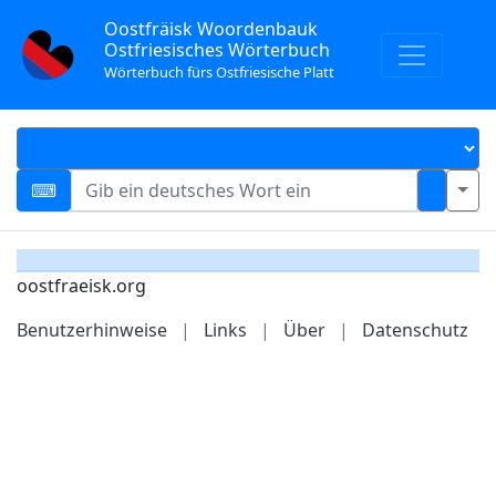
Oostfräisk Woordenbauk
Ostfriesisches Wörterbuch
Wörterbuch fürs Ostfriesische Platt
oostfraeisk.org
Benutzerhinweise
|
Links
|
Über
|
Datenschutz