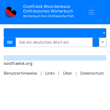
Oostfräisk Woordenbauk
Ostfriesisches Wörterbuch
Wörterbuch fürs Ostfriesische Platt
oostfraeisk.org
Benutzerhinweise
|
Links
|
Über
|
Datenschutz