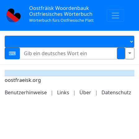
Oostfräisk Woordenbauk
Ostfriesisches Wörterbuch
Wörterbuch fürs Ostfriesische Platt
oostfraeisk.org
Benutzerhinweise
|
Links
|
Über
|
Datenschutz