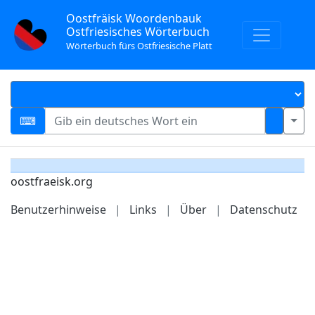
Oostfräisk Woordenbauk
Ostfriesisches Wörterbuch
Wörterbuch fürs Ostfriesische Platt
oostfraeisk.org
Benutzerhinweise
|
Links
|
Über
|
Datenschutz