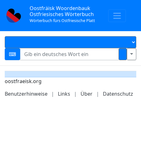
Oostfräisk Woordenbauk
Ostfriesisches Wörterbuch
Wörterbuch fürs Ostfriesische Platt
oostfraeisk.org
Benutzerhinweise
|
Links
|
Über
|
Datenschutz