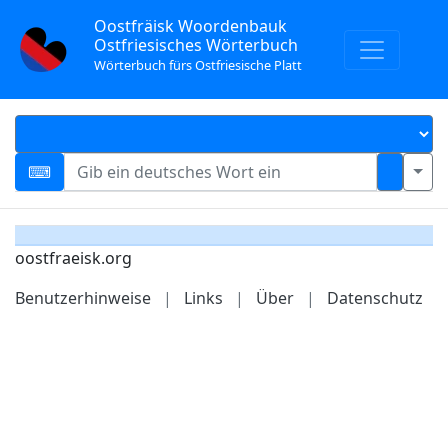
Oostfräisk Woordenbauk
Ostfriesisches Wörterbuch
Wörterbuch fürs Ostfriesische Platt
oostfraeisk.org
Benutzerhinweise
|
Links
|
Über
|
Datenschutz