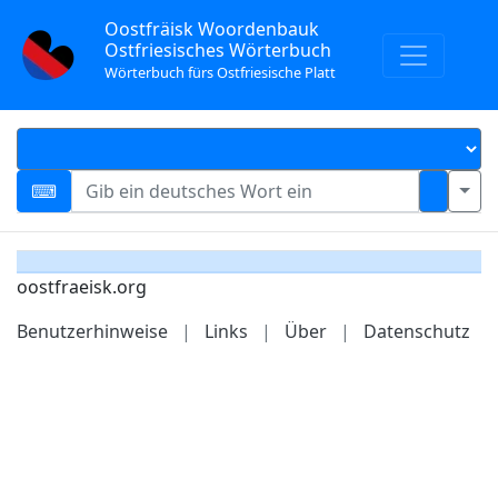
Oostfräisk Woordenbauk
Ostfriesisches Wörterbuch
Wörterbuch fürs Ostfriesische Platt
oostfraeisk.org
Benutzerhinweise
|
Links
|
Über
|
Datenschutz