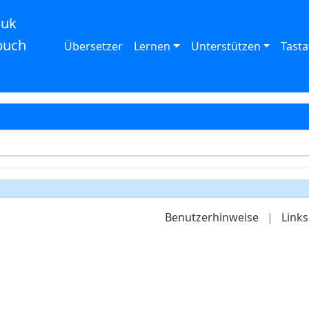
auk
buch
Übersetzer
Lernen
Unterstützen
Tasta
Benutzerhinweise
|
Links