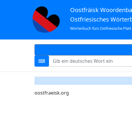
Oostfräisk Woordenb
Ostfriesisches Wörter
Wörterbuch fürs Ostfriesische Platt
oostfraeisk.org