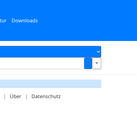
tur
Downloads
|
Über
|
Datenschutz