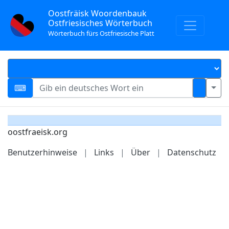
Oostfräisk Woordenbauk
Ostfriesisches Wörterbuch
Wörterbuch fürs Ostfriesische Platt
oostfraeisk.org
Benutzerhinweise
|
Links
|
Über
|
Datenschutz