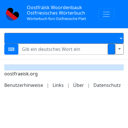
Oostfräisk Woordenbauk
Ostfriesisches Wörterbuch
Wörterbuch fürs Ostfriesische Platt
oostfraeisk.org
Benutzerhinweise
|
Links
|
Über
|
Datenschutz