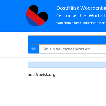
Oostfräisk Woordenb
Ostfriesisches Wörter
Wörterbuch fürs Ostfriesische Platt
oostfraeisk.org