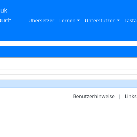
auk
buch
Übersetzer
Lernen
Unterstützen
Tasta
Benutzerhinweise
|
Links