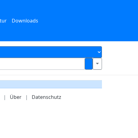
tur
Downloads
|
Über
|
Datenschutz