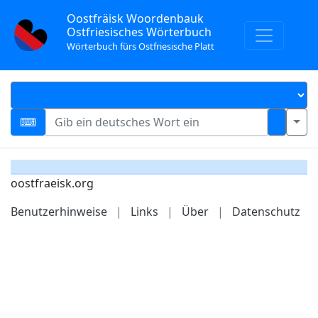
Oostfräisk Woordenbauk
Ostfriesisches Wörterbuch
Wörterbuch fürs Ostfriesische Platt
oostfraeisk.org
Benutzerhinweise
|
Links
|
Über
|
Datenschutz