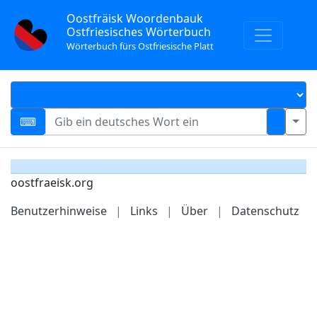
Oostfräisk Woordenbauk
Ostfriesisches Wörterbuch
Wörterbuch fürs Ostfriesische Platt
oostfraeisk.org
Benutzerhinweise
|
Links
|
Über
|
Datenschutz