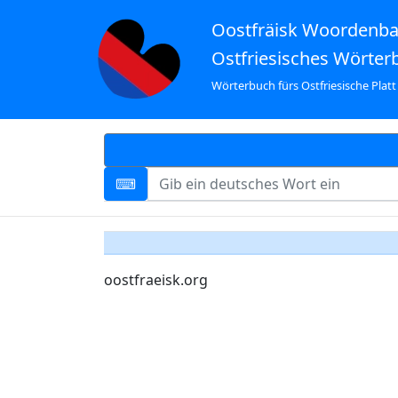
Oostfräisk Woordenb
Ostfriesisches Wörter
Wörterbuch fürs Ostfriesische Platt
oostfraeisk.org