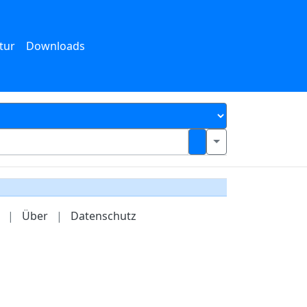
tur
Downloads
|
Über
|
Datenschutz