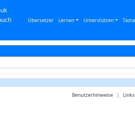
auk
buch
Übersetzer
Lernen
Unterstützen
Tasta
Benutzerhinweise
|
Links