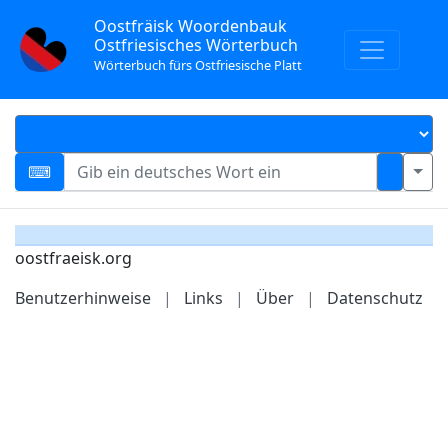
Oostfräisk Woordenbauk
Ostfriesisches Wörterbuch
Wörterbuch fürs Ostfriesische Platt
oostfraeisk.org
Benutzerhinweise
|
Links
|
Über
|
Datenschutz