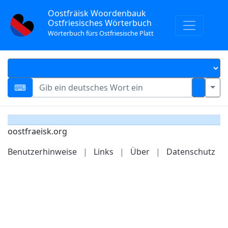
Oostfräisk Woordenbauk
Ostfriesisches Wörterbuch
Wörterbuch fürs Ostfriesische Platt
oostfraeisk.org
Benutzerhinweise
|
Links
|
Über
|
Datenschutz