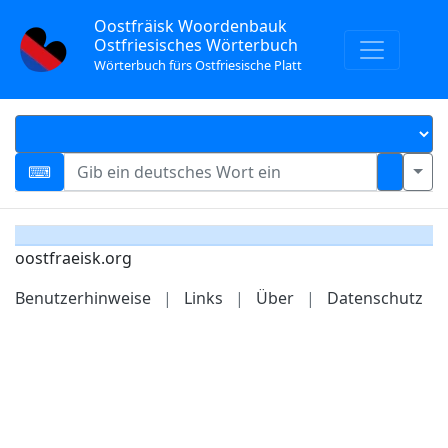
Oostfräisk Woordenbauk
Ostfriesisches Wörterbuch
Wörterbuch fürs Ostfriesische Platt
oostfraeisk.org
Benutzerhinweise
|
Links
|
Über
|
Datenschutz