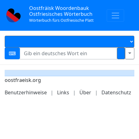
Oostfräisk Woordenbauk
Ostfriesisches Wörterbuch
Wörterbuch fürs Ostfriesische Platt
oostfraeisk.org
Benutzerhinweise
|
Links
|
Über
|
Datenschutz