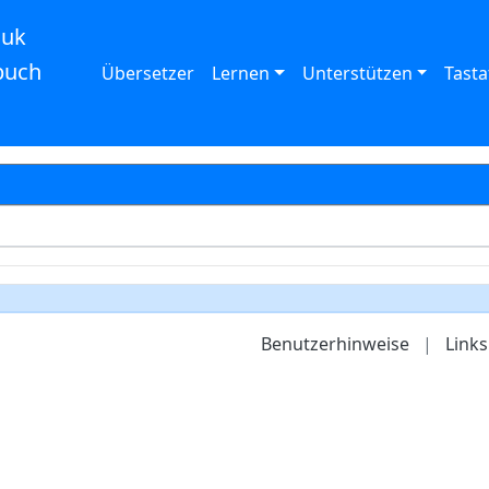
auk
buch
Übersetzer
Lernen
Unterstützen
Tasta
Benutzerhinweise
|
Links