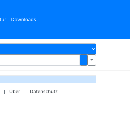
tur
Downloads
|
Über
|
Datenschutz