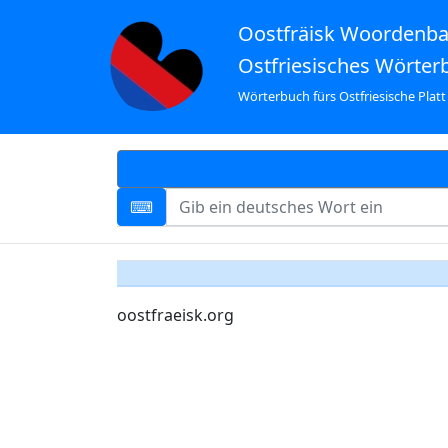
Oostfräisk Woordenb
Ostfriesisches Wörter
Wörterbuch fürs Ostfriesische Platt
oostfraeisk.org