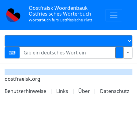
Oostfräisk Woordenbauk
Ostfriesisches Wörterbuch
Wörterbuch fürs Ostfriesische Platt
oostfraeisk.org
Benutzerhinweise
|
Links
|
Über
|
Datenschutz