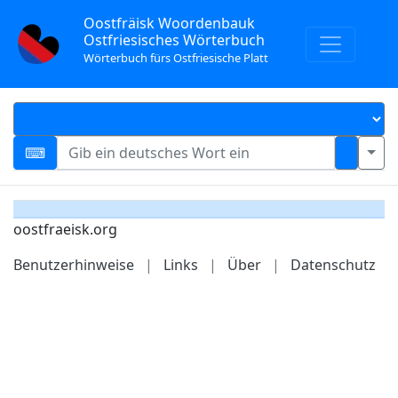
Oostfräisk Woordenbauk
Ostfriesisches Wörterbuch
Wörterbuch fürs Ostfriesische Platt
oostfraeisk.org
Benutzerhinweise
|
Links
|
Über
|
Datenschutz