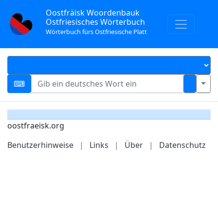
Oostfräisk Woordenbauk
Ostfriesisches Wörterbuch
Wörterbuch fürs Ostfriesische Platt
oostfraeisk.org
Benutzerhinweise
|
Links
|
Über
|
Datenschutz