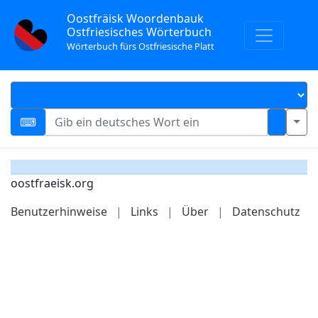
Oostfräisk Woordenbauk
Ostfriesisches Wörterbuch
Wörterbuch fürs Ostfriesische Platt
oostfraeisk.org
Benutzerhinweise
|
Links
|
Über
|
Datenschutz