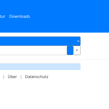
tur
Downloads
|
Über
|
Datenschutz