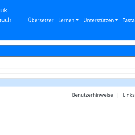
auk
buch
Übersetzer
Lernen
Unterstützen
Tasta
Benutzerhinweise
|
Links