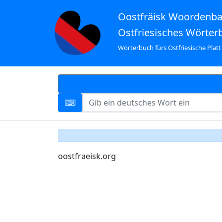
Oostfräisk Woordenb
Ostfriesisches Wörter
Wörterbuch fürs Ostfriesische Platt
oostfraeisk.org