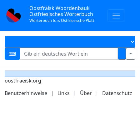
Oostfräisk Woordenbauk
Ostfriesisches Wörterbuch
Wörterbuch fürs Ostfriesische Platt
oostfraeisk.org
Benutzerhinweise
|
Links
|
Über
|
Datenschutz