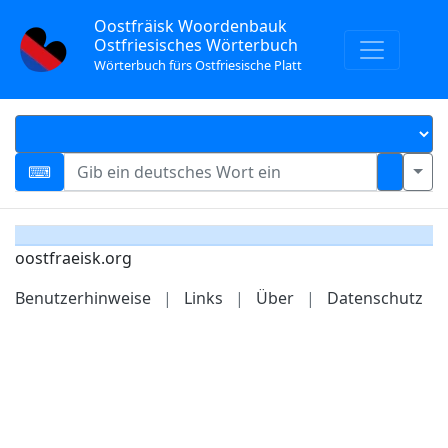
Oostfräisk Woordenbauk
Ostfriesisches Wörterbuch
Wörterbuch fürs Ostfriesische Platt
oostfraeisk.org
Benutzerhinweise
|
Links
|
Über
|
Datenschutz