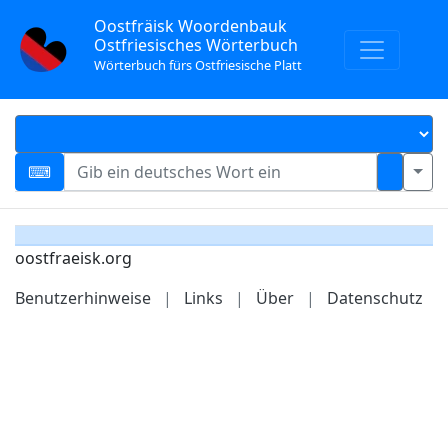
Oostfräisk Woordenbauk
Ostfriesisches Wörterbuch
Wörterbuch fürs Ostfriesische Platt
oostfraeisk.org
Benutzerhinweise
|
Links
|
Über
|
Datenschutz