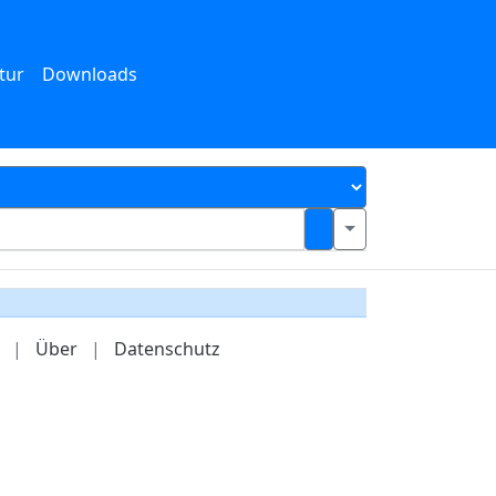
tur
Downloads
|
Über
|
Datenschutz