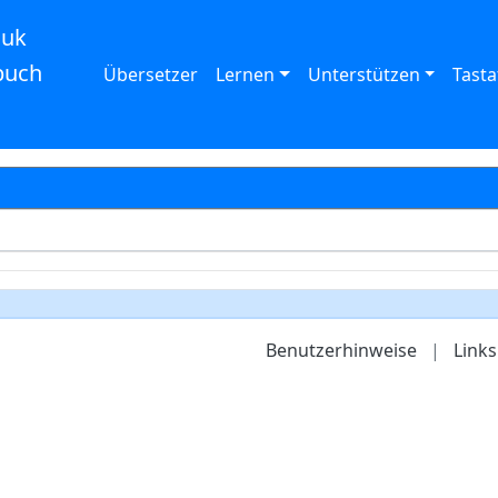
auk
buch
Übersetzer
Lernen
Unterstützen
Tasta
Benutzerhinweise
|
Links