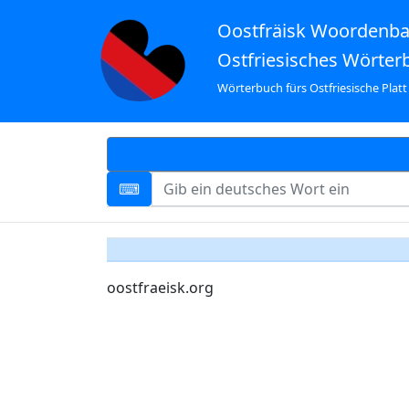
Oostfräisk Woordenb
Ostfriesisches Wörter
Wörterbuch fürs Ostfriesische Platt
oostfraeisk.org