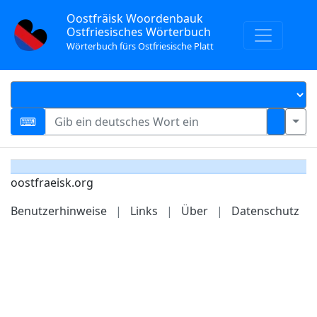
Oostfräisk Woordenbauk
Ostfriesisches Wörterbuch
Wörterbuch fürs Ostfriesische Platt
oostfraeisk.org
Benutzerhinweise
|
Links
|
Über
|
Datenschutz