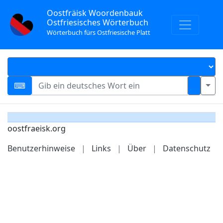
Oostfräisk Woordenbauk
Ostfriesisches Wörterbuch
Wörterbuch fürs Ostfriesische Platt
oostfraeisk.org
Benutzerhinweise
|
Links
|
Über
|
Datenschutz